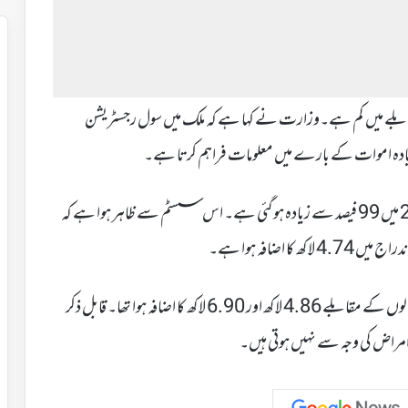
20 میں پچھلے سال کے مقابلے میں کم ہے۔وزارت نے کہا ہے کہ ملک میں سول رجسٹریشن
یہ رپورٹنگ 2015 میں 75 فیصد سے مسلسل بڑھ کر 2020 میں 99 فیصد سے زیادہ ہوگئی ہے۔ اس سسٹم سے ظاہر ہوا ہے کہ
سال 2018 اور 2019 میں موت کے اندراج میں پچھلے سالوں کے مقابلے 4.86 لاکھ اور 6.90 لاکھ کا اضافہ ہوا تھا۔ قابل ذکر
امراض کی وجہ سے نہیں ہوتی ہیں۔