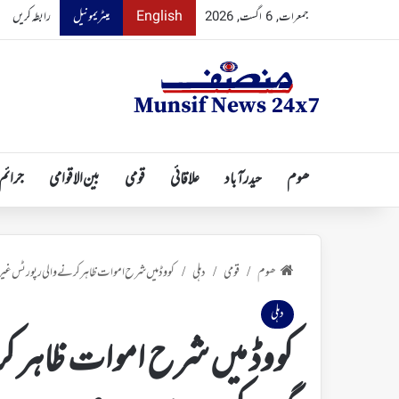
English
میٹریمونیل
رابطہ کریں
جمعرات, 6 اگست, 2026
ھوم
حیدرآباد
علاقائی
قومی
بین الاقوامی
جرائم
ھوم
قومی
دہلی
کووڈ میں شرح اموات ظاہر کرنے والی رپورٹس غیر
/
/
/
دہلی
کووڈ میں شرح اموات ظاہر کر