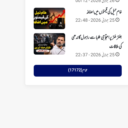
26 جولائی 2026 - 00:12
خام تیل کی قیمتوں میں اضافہ
25 جولائی 2026 - 22:48
جنتر منتر پر احتجاجی طلبا سے راہول گاندھی
کی ملاقات
25 جولائی 2026 - 22:37
تمام (17172)