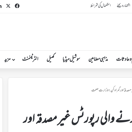
cebook
X
اشتہار دیجئے
استعمال کی شرائط
 و حادثات
مذہبی مضامین
سوشیل میڈیا
کھیل
انٹرٹینمنٹ
مزید
 مصدقہ اور گمراہ کن: وزارت صحت
نے والی رپورٹس غیر مصدقہ اور