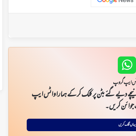
س ایپ گروپ
یچے دیے گئے بٹن پر کلک کر کے ہمارا واٹس ایپ
جوائن کریں۔
یہاں کلک کریں