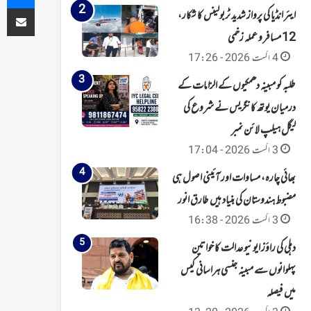
ای میل کے ذریعہ شیئر کریں
ایئر انڈیا کی پرواز شدید ٹربولینس کا شکار،
12 مسافر و عملہ زخمی
4 اگست 2026 - 17:26
طلبہ کو مبینہ دھمکیوں کے الزامات کے
درمیان یوتھ کانگریس نے شروع کی
لیگل ہیلپ لائن نمبر
3 اگست 2026 - 17:04
بھائی چارہ، مساوات اور آئینی اصول ہی
مضبوط ہندوستان کی بنیاد ہیں طارق انور
3 اگست 2026 - 16:38
دہلی کی راؤز ایونیو عدالت کا خواتین
پہلوانوں سے مبینہ جنسی ہراسانی کیس
میں فیصلہ