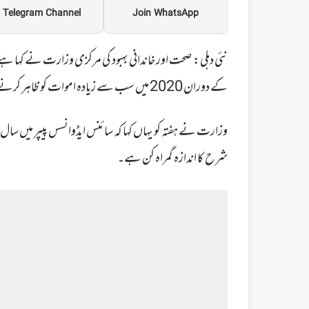
Telegram Channel
Join WhatsApp
نئی دہلی: صحت اور خاندانی بہبود کی مرکزی وزارت نے کہا ہ
کے دوران 2020 میں سب سے زیادہ اموات کو ظاہر کرنے والی رپورٹ غیر مصدقہ اور ناقابل قبول اندازوں پر مبنی ہیں۔
شرح کا اندازہ گمراہ کن ہے۔