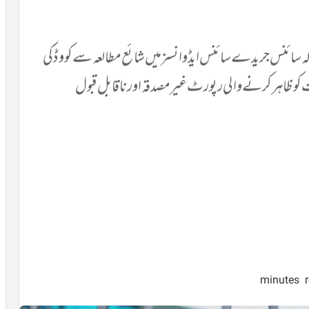
ہ سائنس جریدے سائنس ایڈوانسز میں شائع مطالعہ سے کووڈ کی
یادہ اموات کو ظاہر کرنے والی رپورٹ غیر مصدقہ اور ناقابل قبول