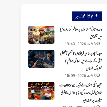
By محمد زبیر
ہندوستانی مسلمانوں پر مظالم ‘ساری دنیا
میں تشویش
3 اگست 2026 - 19:43
حیدرآباد پر سائبر فراڈیوں کا شکنجہ‘ ڈیجیٹل
ترقی کے سائے میں معاشی جرائم کا
خطرناک طوفان
3 اگست 2026 - 15:09
تین سگی بہنوں نے ایک ہی نوجوان سے
شادی کرلی، مندر کی ویڈیو وائرل، قانونی
حیثیت پر بحث تیز