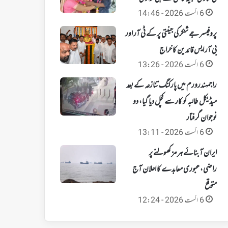
6 اگست 2026 - 14:46
پروفیسر جے شنکر کی جینتی پر کے ٹی آر اور
بی آر ایس قائدین کا خراج
6 اگست 2026 - 13:26
راجمہندرورم میں پارکنگ تنازعہ کے بعد
میڈیکل طالبہ کو کار سے کچل دیا گیا، دو
نوجوان گرفتار
6 اگست 2026 - 13:11
ایران آبنائے ہرمز کھولنے پر
راضی،عبوری معاہدے کا اعلان آج
متوقع
6 اگست 2026 - 12:24