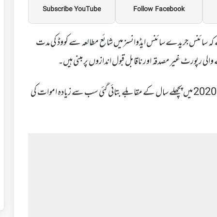
Subscribe YouTube
Follow Facebook
ے کہ سائنس جریدے سائنس ایڈوانسز میں شائع مطالعہ سے کووڈ کی مدت
وزارت نے ہفتہ کو یہاں کہا کہ سائنس ایڈوانسس پیپر میں سال 2020 میں پچھلے سال کے مقابلے بتائی گئی سب سے زیادہ اموات کی