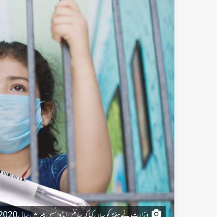
وزارت نے ہفتہ کو یہاں کہا کہ سائنس ایڈوانسس پیپر میں سال 2020 میں پچھلے سال کے مقابلے بتائی گئی سب سے زیادہ اموات کی شرح کا اندازہ گمراہ کن ہے۔