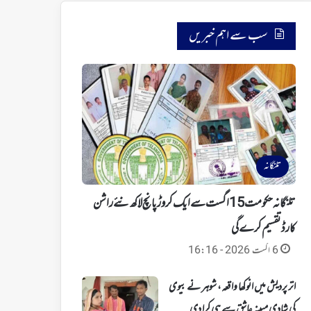
سب سے اہم خبریں
تلنگانہ
تلنگانہ حکومت 15 اگست سے ایک کروڑ پانچ لاکھ نئے راشن
کارڈ تقسیم کرے گی
6 اگست 2026 - 16:16
اتر پردیش میں انوکھا واقعہ، شوہر نے بیوی
کی شادی مبینہ عاشق سے ہی کرا دی