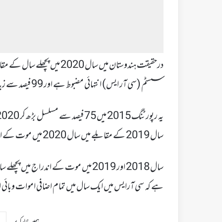
درحقیقت ہندوستان میں سال 20
سسٹم (سی آر ایس) انتہائی مضبوط ہے اور 99 فیصد سے زیادہ اموات کے بارے میں معلومات فراہم کرتا ہے۔
سال 2019 کے مقابلے میں سال 2020 میں موت کے اندراج میں 4.74 لاکھ کا اضافہ ہوا ہے۔
ہے کہ سی آرایس میں ایک سال میں تمام اضافی اموات وبائی 